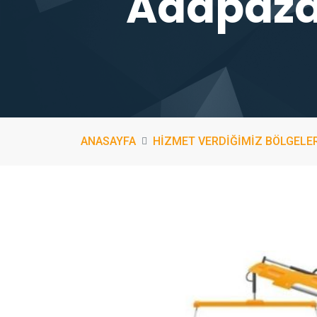
Adapazar
ANASAYFA
HİZMET VERDİĞİMİZ BÖLGELE