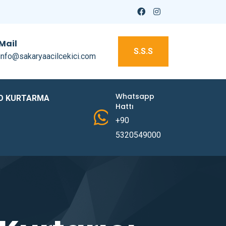
Mail
S.S.S
info@sakaryaacilcekici.com
Whatsapp
O KURTARMA
Hattı
+90
5320549000