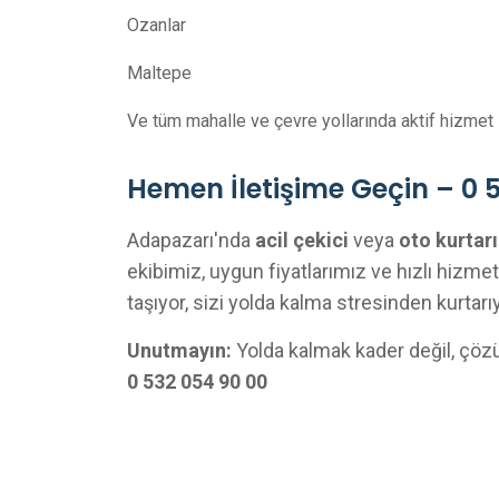
Ozanlar
Maltepe
Ve tüm mahalle ve çevre yollarında aktif hizmet
Hemen İletişime Geçin – 0 
Adapazarı'nda
acil çekici
veya
oto kurtarı
ekibimiz, uygun fiyatlarımız ve hızlı hizme
taşıyor, sizi yolda kalma stresinden kurtarı
Unutmayın:
Yolda kalmak kader değil, çözü
0 532 054 90 00