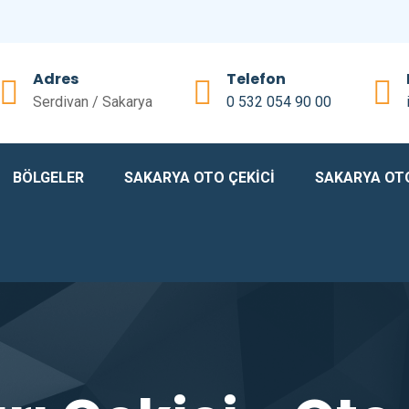
Telefon
Adres
0 532 054 90 00
Serdivan / Sakarya
BÖLGELER
SAKARYA OTO ÇEKİCİ
SAKARYA OT