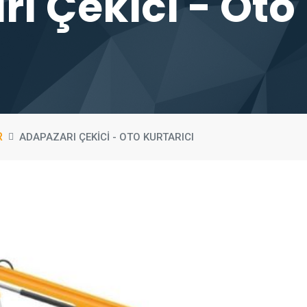
ı Çekici - Oto 
R
ADAPAZARI ÇEKICI - OTO KURTARICI